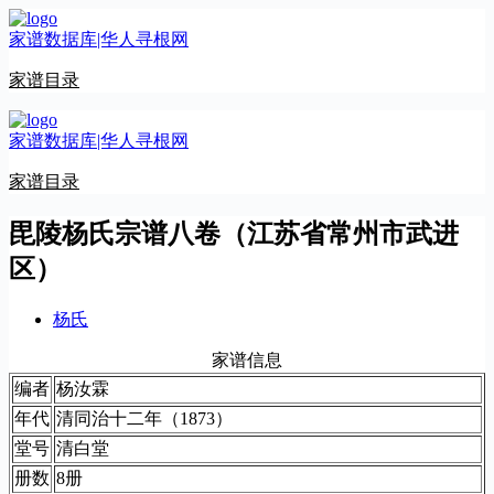
跳
家谱数据库|华人寻根网
至
内
家谱目录
容
家谱数据库|华人寻根网
家谱目录
毘陵杨氏宗谱八卷（江苏省常州市武进
区）
杨氏
家谱信息
编者
杨汝霖
年代
清同治十二年（1873）
堂号
清白堂
册数
8册