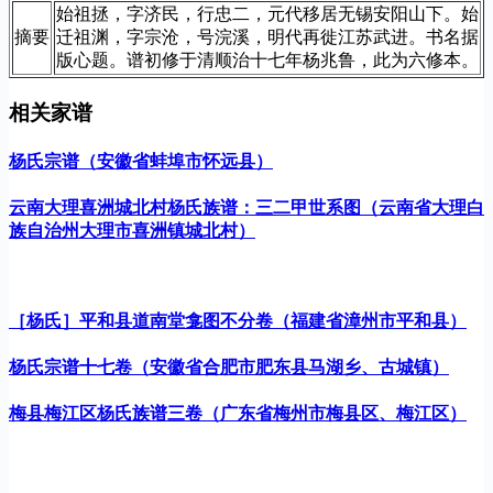
始祖拯，字济民，行忠二，元代移居无锡安阳山下。始
摘要
迁祖渊，字宗沧，号浣溪，明代再徙江苏武进。书名据
版心题。谱初修于清顺治十七年杨兆鲁，此为六修本。
相关家谱
杨氏宗谱（安徽省蚌埠市怀远县）
云南大理喜洲城北村杨氏族谱：三二甲世系图（云南省大理白
族自治州大理市喜洲镇城北村）
［杨氏］平和县道南堂龛图不分卷（福建省漳州市平和县）
杨氏宗谱十七卷（安徽省合肥市肥东县马湖乡、古城镇）
梅县梅江区杨氏族谱三卷（广东省梅州市梅县区、梅江区）