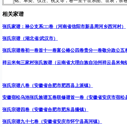
铭、单契、仪注、祝文等，卷一至十世系图、世表，余
相关家谱
张氏家谱：禄公支系□□卷（河南省信阳市新县周河乡西河村）
张氏宗谱（湖北省/武汉市）
张氏宗谱卷初一卷首十一卷富公椿公四卷贵分一卷敬分政公五
祥云米甸三家村张氏族谱（云南省大理白族自治州祥云县米甸
张氏宗谱八卷（安徽省合肥市肥西县上派镇）
安徽宿松乌池张氏族谱五卷联修谱首一卷（安徽省安庆市宿松
张氏宗谱四卷（安徽省合肥市肥东县撮镇）
张氏宗谱九十七卷（安徽省安庆市怀宁县高河镇）