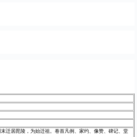
明末迁居毘陵，为始迁祖。卷首凡例、家约、像赞、碑记、堂