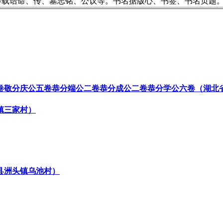
卷载诰命、传、墓志铭、公议等。书名据版心、书签、书名页题
卷敬分庆公五卷恭分端公二卷恭分成公二卷恭分学公六卷（湖北
镇三家村）
县洲头镇乌池村）