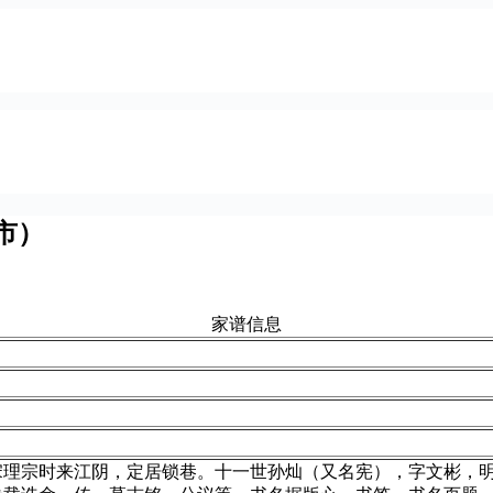
市）
家谱信息
宋理宗时来江阴，定居锁巷。十一世孙灿（又名宪），字文彬，