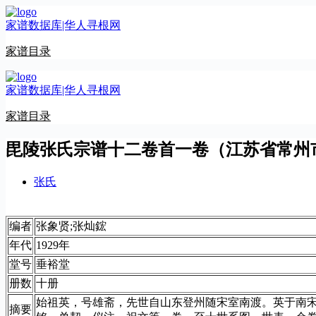
跳
家谱数据库|华人寻根网
至
内
家谱目录
容
家谱数据库|华人寻根网
家谱目录
毘陵张氏宗谱十二卷首一卷（江苏省常州
张氏
编者
张象贤;张灿鋐
年代
1929年
堂号
垂裕堂
册数
十册
始祖英，号雄斋，先世自山东登州随宋室南渡。英于南
摘要