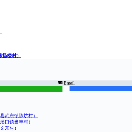
）
张扬楼村）
Email
县武东镇陈坑村）
溪口镇当丰村）
文东村）