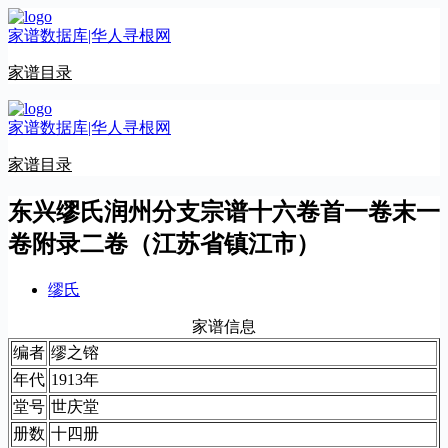
跳
家谱数据库|华人寻根网
至
内
家谱目录
容
家谱数据库|华人寻根网
家谱目录
东兴缪氏润州分支宗谱十六卷首一卷末一
卷附录二卷（江苏省镇江市）
缪氏
家谱信息
编者
缪之镕
年代
1913年
堂号
世庆堂
册数
十四册