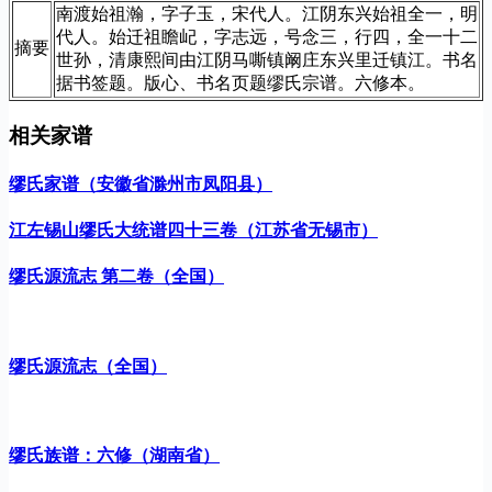
南渡始祖瀚，字子玉，宋代人。江阴东兴始祖全一，明
代人。始迁祖瞻屺，字志远，号念三，行四，全一十二
摘要
世孙，清康熙间由江阴马嘶镇阚庄东兴里迁镇江。书名
据书签题。版心、书名页题缪氏宗谱。六修本。
相关家谱
缪氏家谱（安徽省滁州市凤阳县）
江左锡山缪氏大统谱四十三卷（江苏省无锡市）
缪氏源流志 第二卷（全国）
缪氏源流志（全国）
缪氏族谱：六修（湖南省）