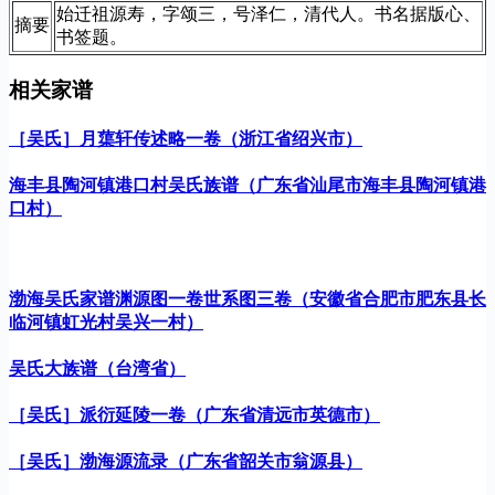
始迁祖源寿，字颂三，号泽仁，清代人。书名据版心、
摘要
书签题。
相关家谱
［吴氏］月蕖轩传述略一卷（浙江省绍兴市）
海丰县陶河镇港口村吴氏族谱（广东省汕尾市海丰县陶河镇港
口村）
渤海吴氏家谱渊源图一卷世系图三卷（安徽省合肥市肥东县长
临河镇虹光村吴兴一村）
吴氏大族谱（台湾省）
［吴氏］派衍延陵一卷（广东省清远市英德市）
［吴氏］渤海源流录（广东省韶关市翁源县）