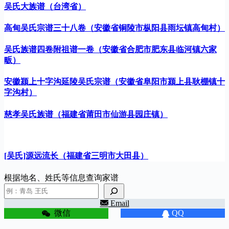
吴氏大族谱（台湾省）
高甸吴氏宗谱三十八卷（安徽省铜陵市枞阳县雨坛镇高甸村）
吴氏族谱四卷附祖谱一卷（安徽省合肥市肥东县临河镇六家
畈）
安徽颍上十字沟延陵吴氏宗谱（安徽省阜阳市颍上县耿棚镇十
字沟村）
慈孝吴氏族谱（福建省莆田市仙游县园庄镇）
[吴氏]源远流长（福建省三明市大田县）
根据地名、姓氏等信息查询家谱
Email
微信
QQ