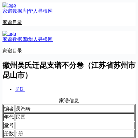
跳
家谱数据库|华人寻根网
至
内
家谱目录
容
家谱数据库|华人寻根网
家谱目录
徽州吴氏迁昆支谱不分卷（江苏省苏州市
昆山市）
吴氏
家谱信息
编者
吴鸿畴
年代
民国
堂号
册数
1册