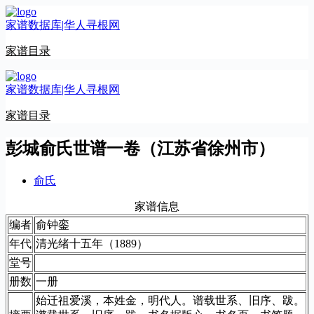
跳
家谱数据库|华人寻根网
至
内
家谱目录
容
家谱数据库|华人寻根网
家谱目录
彭城俞氏世谱一卷（江苏省徐州市）
俞氏
家谱信息
编者
俞钟銮
年代
清光绪十五年（1889）
堂号
册数
一册
始迁祖爱溪，本姓金，明代人。谱载世系、旧序、跋。