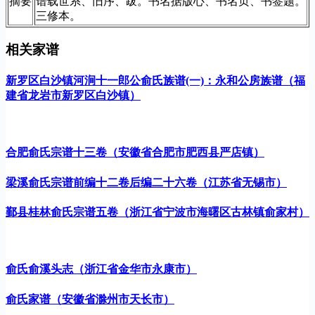
摘要
谱载世系、旧序、跋。书名据版心、书名页、书签题。
三修本。
相关家谱
新罗区白沙镇河涧十一郎公俞氏族谱(一)：永和公房族谱（福
建省龙岩市新罗区白沙镇）
合肥俞氏宗谱十三卷（安徽省合肥市肥西县严店镇）
梁溪俞氏宗谱前编十二卷后编二十六卷（江苏省无锡市）
鄞县桂林俞氏宗谱五卷（浙江省宁波市海曙区古林镇俞家村）
俞氏俞溪头志（浙江省金华市永康市）
俞氏家谱（安徽省滁州市天长市）