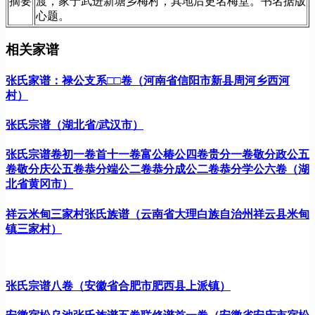
摘要
渡，家于武进新塘乡梅村，其地后更名梅堂。书名据版
心题。
相关家谱
张氏家谱：禄公支系□□卷（河南省信阳市新县周河乡西河
村）
张氏宗谱（湖北省/武汉市）
张氏宗谱卷初一卷首十一卷富公椿公四卷贵分一卷敬分政公五
卷敬分庆公五卷恭分端公二卷恭分成公二卷恭分学公六卷（湖
北省黄冈市）
祥云米甸三家村张氏族谱（云南省大理白族自治州祥云县米甸
镇三家村）
张氏宗谱八卷（安徽省合肥市肥西县上派镇）