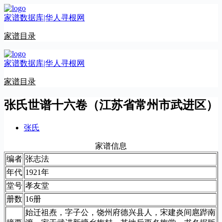
跳
家谱数据库|华人寻根网
至
内
家谱目录
容
家谱数据库|华人寻根网
家谱目录
张氏世谱十六卷（江苏省常州市武进区）
张氏
家谱信息
编者
张志法
年代
1921年
堂号
孝友堂
册数
16册
始迁祖焘，字子公，饶州府德兴县人，宋建炎间扈跸南