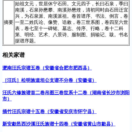
始祖文元，世居休宁石田。文元四子，长曰石泉，季曰
南溪，石泉孙懋攀、南溪孙懋煃，清初同时由石田迁宜
兴，为石泉派、南溪派祖。卷首谱序、书法、例言，卷
摘要
一至二姓氏论、像赞、诰敕，卷三世系图，卷四至六世
表，卷七至十一碑铭、墓志、传序、行略，卷十二科
第、明经、艺术、八景诗、服制图、捐输记、跋。书名
据谱序题。
相关家谱
淝南汪氏宗谱五卷（安徽省合肥市肥西县）
［汪氏］松明族道坦公支谱不分卷（安徽省）
汪氏六修族谱首二卷吊图三卷世系十二卷（湖南省长沙市浏阳
市）
插竹汪氏宗谱十五卷（安徽省安庆市怀宁县）
新安歙邑西沙溪汪氏族谱十四卷（安徽省黄山市歙县）