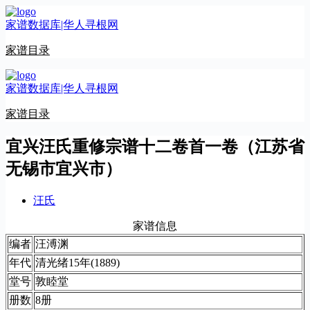
跳
家谱数据库|华人寻根网
至
内
家谱目录
容
家谱数据库|华人寻根网
家谱目录
宜兴汪氏重修宗谱十二卷首一卷（江苏省
无锡市宜兴市）
汪氏
家谱信息
编者
汪溥渊
年代
清光绪15年(1889)
堂号
敦睦堂
册数
8册