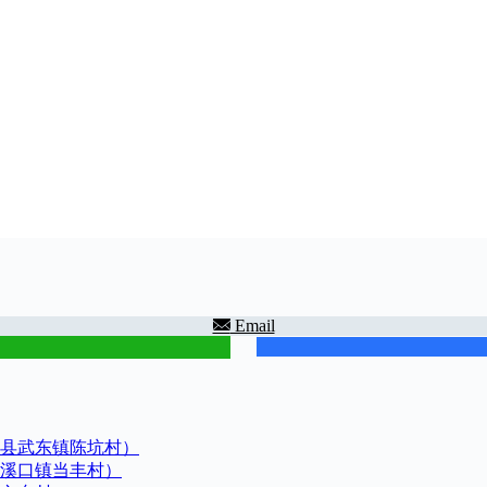
Email
县武东镇陈坑村）
溪口镇当丰村）