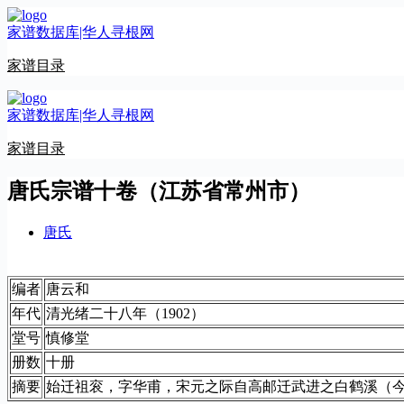
跳
家谱数据库|华人寻根网
至
内
家谱目录
容
家谱数据库|华人寻根网
家谱目录
唐氏宗谱十卷（江苏省常州市）
唐氏
编者
唐云和
年代
清光绪二十八年（1902）
堂号
慎修堂
册数
十册
摘要
始迁祖衮，字华甫，宋元之际自高邮迁武进之白鹤溪（