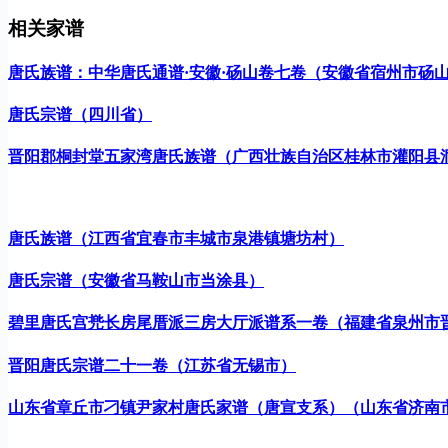
相关家谱
唐氏族谱：中华唐氏通谱·安徽·砀山卷七卷（安徽省宿州市砀
唐氏宗谱（四川省）
晋阳郡桐封堂五家湾唐氏族谱（广西壮族自治区桂林市灌阳县
唐氏族谱（江西省宜春市丰城市泉港镇塘坊村）
唐氏宗谱（安徽省马鞍山市当涂县）
碧里唐氏宫兠长房尾厝派三房大厅派谱系一卷（福建省泉州市
晋阳唐氏宗谱二十一卷（江苏省无锡市）
山东省章丘市刁镇尹家村唐氏家谱（唐宣支系）（山东省济南