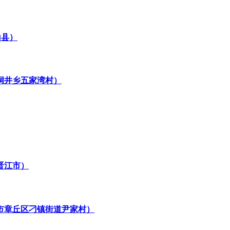
山县）
洞井乡五家湾村）
晋江市）
市章丘区刁镇街道尹家村）