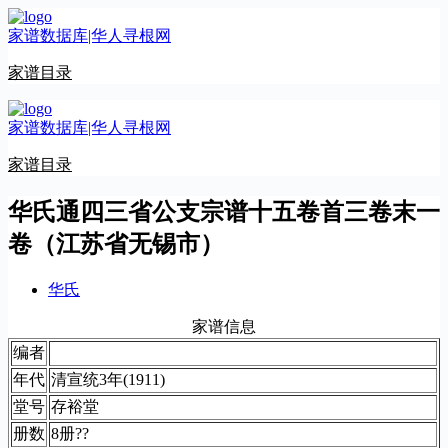
跳
家谱数据库|华人寻根网
至
内
家谱目录
容
家谱数据库|华人寻根网
家谱目录
华氏通四三省公支宗谱十五卷首三卷末一
卷（江苏省无锡市）
华氏
家谱信息
编者
年代
清宣统3年(1911)
堂号
存裕堂
册数
8册??