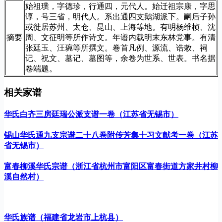
始祖璞，字德珍，行通四，元代人。始迁祖宗康，字思
谆，号三省，明代人。系出通四支鹅湖派下。嗣后子孙
或徙居苏州、太仓、昆山、上海等地。有明杨维桢、沈
摘要
周、文征明等所作诗文。年谱内载明末东林党事。有清
张廷玉、汪琬等所撰文。卷首凡例、源流、诰敕、祠
记、祝文、墓记、墓图等，余卷为世系、世表。书名据
卷端题。
相关家谱
华氏白齐三房廷瑞公派支谱一卷（江苏省无锡市）
锡山华氏通九支宗谱二十八卷附传芳集十习文献考一卷（江苏
省无锡市）
富春柳溪华氏宗谱（浙江省杭州市富阳区富春街道方家井村柳
溪自然村）
华氏族谱（福建省龙岩市上杭县）