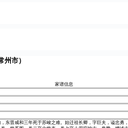
常州市）
家谱信息
句，东晋咸和三年死于苏峻之难。始迁祖长卿，字巨夫，谥忠勇