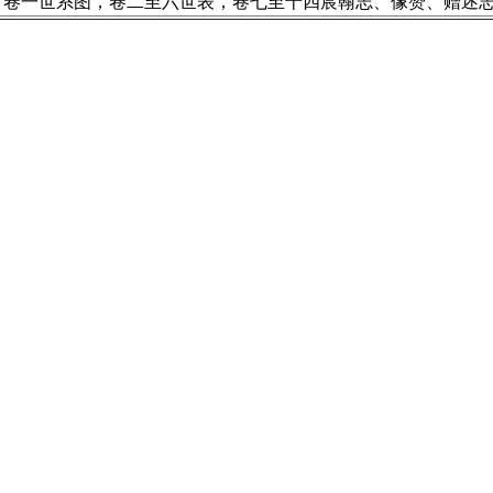
，卷一世系图，卷二至六世表，卷七至十四宸翰志、像赞、赠述