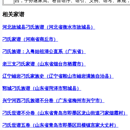
西，子孙遂家焉。卷首谱序、谱引、义例、谱考、家规
相关家谱
河北故城县刁氏族谱（河北省衡水市故城县）
刁氏家谱（河南省商丘市）
刁氏族谱：入粤始祖清公直系（广东省）
老三支刁氏家谱（山东省烟台市栖霞市）
辽宁岫岩刁氏家族史（辽宁省鞍山市岫岩满族自治县）
郓城刁氏族谱（山东省菏泽市郓城县）
兴宁河西刁氏族谱不分卷（广东省梅州市兴宁市）
刁氏世谱不分卷（山东省青岛市即墨区龙山街道刁家烟霞村）
刁氏世谱五卷（山东省青岛市即墨区田横镇宫家大丈村）