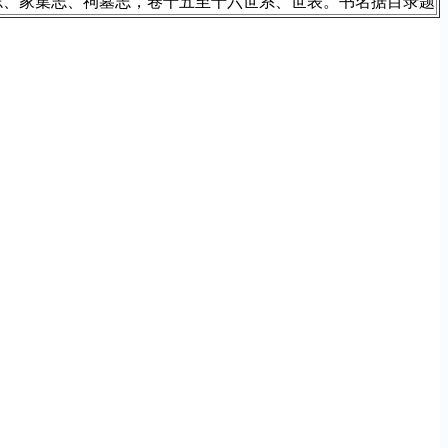
志、家集志、祠墓志，卷十五至十六世系、世表。书名据目录题