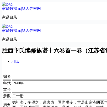
跳
家谱数据库|华人寻根网
至
内
家谱目录
容
家谱数据库|华人寻根网
家谱目录
胜西卞氏续修族谱十六卷首一卷（江苏省
刁氏
编者
年代
1940年
堂号
册数
二十册
始祖壶，字望之，谥忠贞，晋尚书令，世居山东济阴冤
摘要