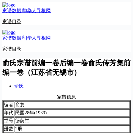
跳
家谱数据库|华人寻根网
至
内
家谱目录
容
家谱数据库|华人寻根网
家谱目录
俞氏宗谱前编一卷后编一卷俞氏传芳集前
编一卷（江苏省无锡市）
俞氏
家谱信息
编者
俞复
年代
民国28年(1939)
堂号
德荫堂
册数
2册