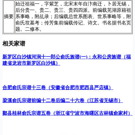
始迁祖福一，字紫芝，北宋末年自汴南迁，卜居无锡，
后分贵一、贵二、贵三、贵四四派。前编载芜湖原籍祖
摘要
系事略，附乩录；后编载总世系图表、世系事略等，附
俞氏坟墓考；传芳集前编载传记、诗文。书名据书名页
题。二修本。
相关家谱
新罗区白沙镇河涧十一郎公俞氏族谱(一)：永和公房族谱（福
建省龙岩市新罗区白沙镇）
合肥俞氏宗谱十三卷（安徽省合肥市肥西县严店镇）
梁溪俞氏宗谱前编十二卷后编二十六卷（江苏省无锡市）
鄞县桂林俞氏宗谱五卷（浙江省宁波市海曙区古林镇俞家村）