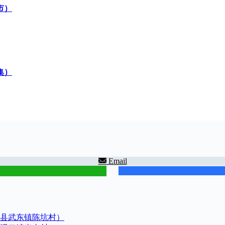
市）
集）
Email
县武东镇陈坑村）