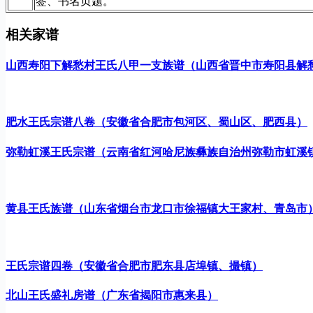
签、书名页题。
相关家谱
山西寿阳下解愁村王氏八甲一支族谱（山西省晋中市寿阳县解
肥水王氏宗谱八卷（安徽省合肥市包河区、蜀山区、肥西县）
弥勒虹溪王氏宗谱（云南省红河哈尼族彝族自治州弥勒市虹溪
黄县王氏族谱（山东省烟台市龙口市徐福镇大王家村、青岛市
王氏宗谱四卷（安徽省合肥市肥东县店埠镇、撮镇）
北山王氏盛礼房谱（广东省揭阳市惠来县）