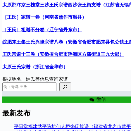
太原郡汴京三槐堂三沙王氏宗谱西沙张王街支谱（江苏省无锡
［王氏］家谱一卷（河南省焦作市温县）
［王氏］祖谱不分卷（辽宁省丹东市）
皖肥东王集王氏兴隆宗谱八卷（安徽省合肥市肥东县包公镇王
王氏宗谱十三卷（安徽省合肥市瑶海区方庙街道王九大郢）
太原王氏宗谱（浙江省金华市）
根据地名、姓氏等信息查询家谱
微信
最新发布
平阳堂福建武平陈坑仙人桥饶氏族谱（福建省龙岩市武平