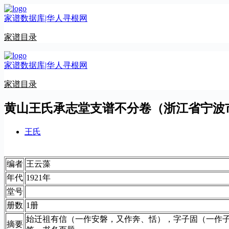
跳
家谱数据库|华人寻根网
至
内
家谱目录
容
家谱数据库|华人寻根网
家谱目录
黄山王氏承志堂支谱不分卷（浙江省宁波
王氏
编者
王云藻
年代
1921年
堂号
册数
1册
始迁祖有信（一作安磐，又作奔、恬），字子固（一作
摘要