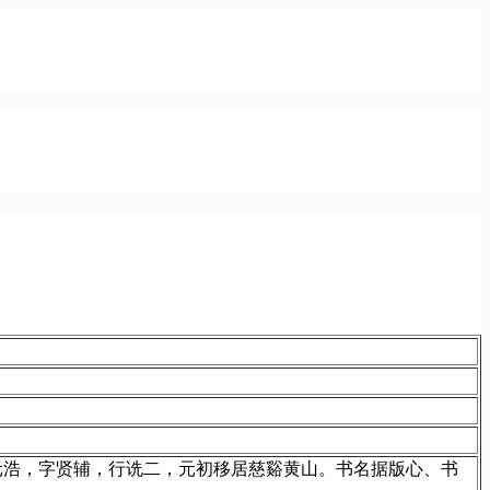
元浩，字贤辅，行诜二，元初移居慈谿黄山。书名据版心、书