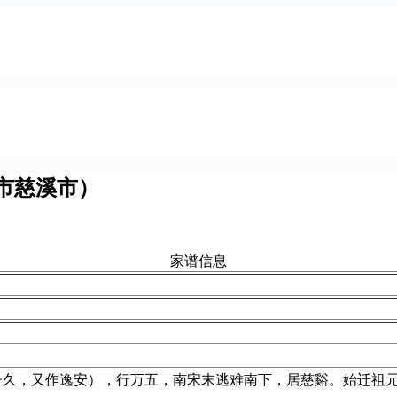
市慈溪市）
家谱信息
子久，又作逸安），行万五，南宋末逃难南下，居慈谿。始迁祖