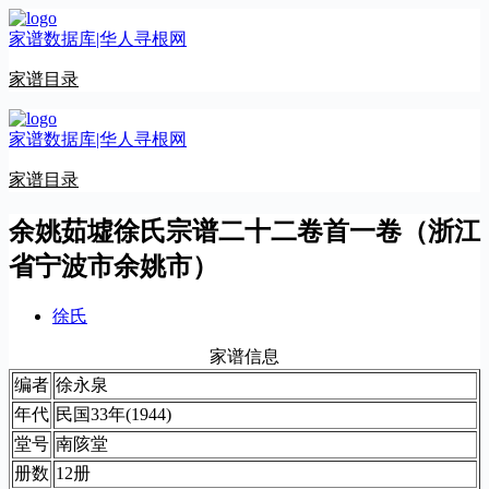
跳
家谱数据库|华人寻根网
至
内
家谱目录
容
家谱数据库|华人寻根网
家谱目录
余姚茹墟徐氏宗谱二十二卷首一卷（浙江
省宁波市余姚市）
徐氏
家谱信息
编者
徐永泉
年代
民国33年(1944)
堂号
南陔堂
册数
12册