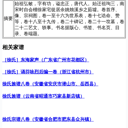
始祖弘敏，字有功，谥忠正，唐代人。始迁祖珣三，南
宋时自会稽徐家宅徙居余姚烛溪乡之茹墟。卷首序、
像、宗祠图，卷一至十六为世系表，卷十七诰命、赞
摘要
等，卷十八至十九传，卷二十碑记，卷二十一坟墓，卷
二十二艺文、轶事。书名据版心、书签、书名页、目
录、卷端题。
相关家谱
［徐氏］东海家声（广东省广州市花都区）
［徐氏］诵芬咏烈后编一卷（浙江省杭州市）
徐氏族谱八卷（安徽省安庆市潜山市、岳西县）
徐氏族谱（云南省昭通市巧家县新店镇）
徐氏宗谱八卷（安徽省合肥市肥东县众兴镇）