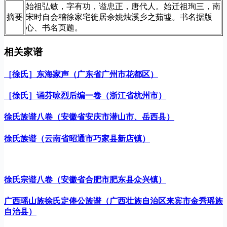
始祖弘敏，字有功，谥忠正，唐代人。始迁祖珣三，南
摘要
宋时自会稽徐家宅徙居余姚烛溪乡之茹墟。书名据版
心、书名页题。
相关家谱
［徐氏］东海家声（广东省广州市花都区）
［徐氏］诵芬咏烈后编一卷（浙江省杭州市）
徐氏族谱八卷（安徽省安庆市潜山市、岳西县）
徐氏族谱（云南省昭通市巧家县新店镇）
徐氏宗谱八卷（安徽省合肥市肥东县众兴镇）
广西瑶山族徐氏定俸公族谱（广西壮族自治区来宾市金秀瑶族
自治县）