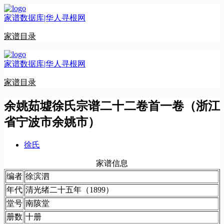
跳
家谱数据库|华人寻根网
至
内
家谱目录
容
家谱数据库|华人寻根网
家谱目录
余姚茹墟徐氏宗谱二十二卷首一卷（浙江
省宁波市余姚市）
徐氏
家谱信息
编者
徐滨泗
年代
清光绪二十五年（1899）
堂号
南陔堂
册数
十册