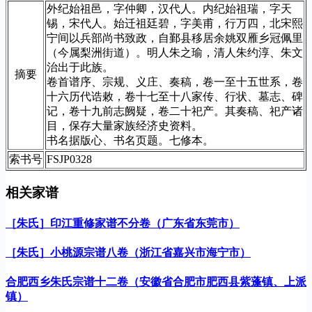
外纪始祖邑，字仲卿，汉代人。内纪始祖瑞，字天
锡，宋代人。始迁祖廷碧，字美甫，行万四，北宋熙
宁间以兵部尚书致政，自鄞县移居余姚双雁乡冠佩里
（今属梨洲街道）。明人朱之瑜，清人朱约淳、朱文
治出于此族。
摘要
卷首谱序、宗规、义庄、奏稿，卷一至十五世系，卷
十六历代诰敕，卷十七至十八家传、行状、墓志、碑
记，卷十九前志阙疑，卷二十祀产。其奏稿、祀产诸
目，保存大量家族经济史资料。
书名据版心、书名页题。七修本。
索书号
FSJP0328
相关家谱
［朱氏］印江重修家谱不分卷（广东省东莞市）
［朱氏］小桃源宗谱八卷（浙江省嘉兴市海宁市）
合肥西乡朱氏宗谱十二卷（安徽省合肥市肥西县紫蓬镇、上派
镇）