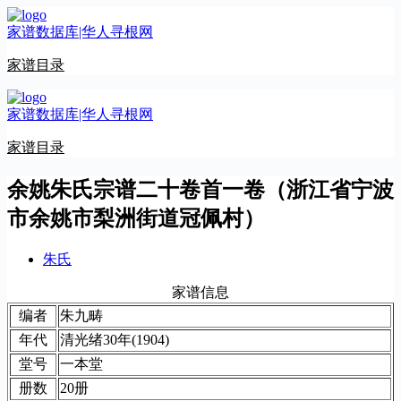
跳
家谱数据库|华人寻根网
至
内
家谱目录
容
家谱数据库|华人寻根网
家谱目录
余姚朱氏宗谱二十卷首一卷（浙江省宁波
市余姚市梨洲街道冠佩村）
朱氏
家谱信息
编者
朱九畴
年代
清光绪30年(1904)
堂号
一本堂
册数
20册