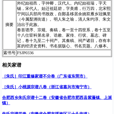
外纪始祖邑，字仲卿，汉代人。内纪始祖瑞，字天
锡，宋代人。始迁祖廷碧，字美甫，行万四，北宋熙
宁间以兵部尚书致政，自鄞县移居余姚双雁乡冠佩里
（今属梨洲街道）。明人朱之瑜，清人朱约淳、朱文
摘要
治出于此族。
卷首谱序、宗规、奏稿，卷一至十四世系，卷十五至
十八仕宦科第名录、诰敕、家传、行状、墓志、碑
记，卷十九至二十祠产。其奏稿、祠产诸目，存有丰
富的经济史资料。书名据版心、书名页题。八修本。
索书号
FSJP0336
相关家谱
［朱氏］印江重修家谱不分卷（广东省东莞市）
［朱氏］小桃源宗谱八卷（浙江省嘉兴市海宁市）
合肥西乡朱氏宗谱十二卷（安徽省合肥市肥西县紫蓬镇、上派
镇）
朱氏宗谱四卷（安徽省合肥市瑶海区三十头街道）