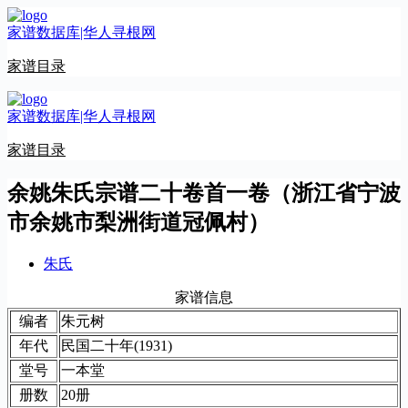
跳
家谱数据库|华人寻根网
至
内
家谱目录
容
家谱数据库|华人寻根网
家谱目录
余姚朱氏宗谱二十卷首一卷（浙江省宁波
市余姚市梨洲街道冠佩村）
朱氏
家谱信息
编者
朱元树
年代
民国二十年(1931)
堂号
一本堂
册数
20册