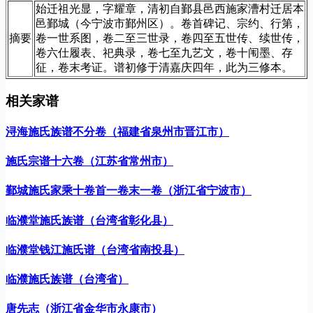
始迁祖光显，字耀章，清初自鄞县邑西施家漕村迁居本
邑鄞城（今宁波市鄞州区）。卷首碑记、宗约、行第，
摘要
卷一世系图，卷二至三世录，卷四至五世传、续世传，
卷六仕履表、祀典录，卷七至九艺文，卷十闱墨、存
征，卷末考证。谱初修于清嘉庆四年，此为三修本。
相关家谱
浔海施氏族谱不分卷（福建省泉州市晋江市）
施氏宗谱十六卷（江苏省常州市）
鄞城施氏家乘十卷首一卷末一卷（浙江省宁波市）
临濮堂施氏族谱（台湾省彰化县）
临濮堂钱江施氏谱（台湾省南投县）
临濮施氏族谱（台湾省）
唐先志（浙江省金华市永康市）