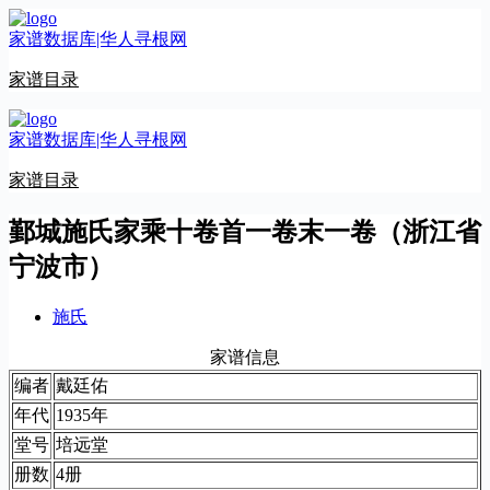
跳
家谱数据库|华人寻根网
至
内
家谱目录
容
家谱数据库|华人寻根网
家谱目录
鄞城施氏家乘十卷首一卷末一卷（浙江省
宁波市）
施氏
家谱信息
编者
戴廷佑
年代
1935年
堂号
培远堂
册数
4册