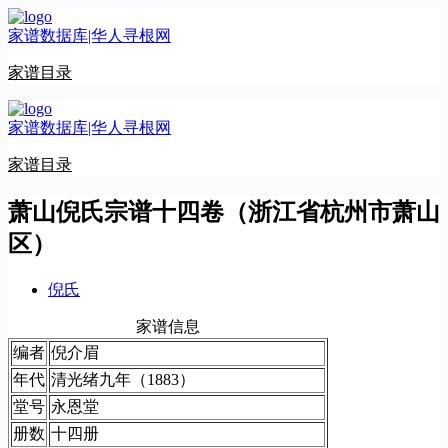
跳
家谱数据库|华人寻根网
至
内
家谱目录
容
家谱数据库|华人寻根网
家谱目录
萧山倪氏宗谱十四卷（浙江省杭州市萧山
区）
倪氏
家谱信息
编者
倪介眉
年代
清光绪九年（1883）
堂号
永恩堂
册数
十四册