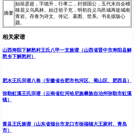
始祖彦超，字德升，行孝二，封邠国公，五代末自会稽
移居义乌凤林。始迁祖子充，明初自义乌邑城再徙城南
摘要
青岩。存卷为诗文、传记、墓图、世系。书名据版心
题。
相关家谱
山西寿阳下解愁村王氏八甲一支族谱（山西省晋中市寿阳县解
愁乡下解愁村）
肥水王氏宗谱八卷（安徽省合肥市包河区、蜀山区、肥西县）
弥勒虹溪王氏宗谱（云南省红河哈尼族彝族自治州弥勒市虹溪
镇）
黄县王氏族谱（山东省烟台市龙口市徐福镇大王家村、青岛
市）