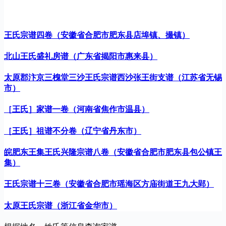
王氏宗谱四卷（安徽省合肥市肥东县店埠镇、撮镇）
北山王氏盛礼房谱（广东省揭阳市惠来县）
太原郡汴京三槐堂三沙王氏宗谱西沙张王街支谱（江苏省无锡
市）
［王氏］家谱一卷（河南省焦作市温县）
［王氏］祖谱不分卷（辽宁省丹东市）
皖肥东王集王氏兴隆宗谱八卷（安徽省合肥市肥东县包公镇王
集）
王氏宗谱十三卷（安徽省合肥市瑶海区方庙街道王九大郢）
太原王氏宗谱（浙江省金华市）