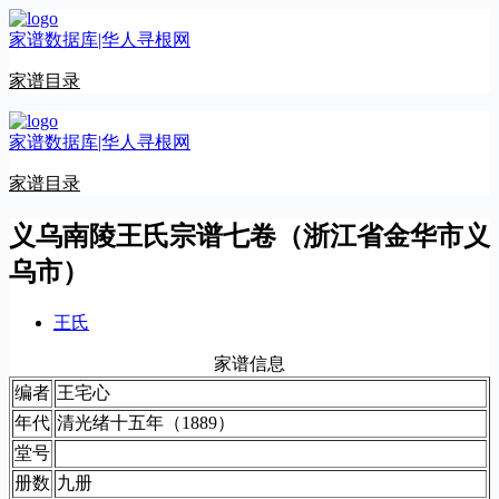
跳
家谱数据库|华人寻根网
至
内
家谱目录
容
家谱数据库|华人寻根网
家谱目录
义乌南陵王氏宗谱七卷（浙江省金华市义
乌市）
王氏
家谱信息
编者
王宅心
年代
清光绪十五年（1889）
堂号
册数
九册