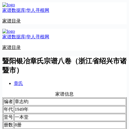
跳
家谱数据库|华人寻根网
至
内
家谱目录
容
家谱数据库|华人寻根网
家谱目录
暨阳银冶章氏宗谱八卷（浙江省绍兴市诸
暨市）
章氏
家谱信息
编者
章志钧
年代
1949年
堂号
一本堂
册数
8册