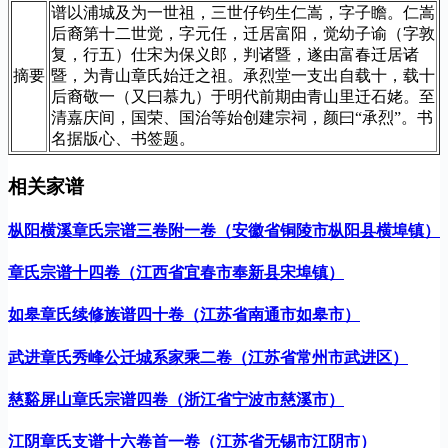
谱以浦城及为一世祖，三世仔钧生仁嵩，字子瞻。仁嵩
后裔第十二世觉，字元任，迁居富阳，觉幼子谕（字敦
复，行五）仕宋为保义郎，判诸暨，遂由富春迁居诸
摘要
暨，为青山章氏始迁之祖。承烈堂一支出自载十，载十
后裔敬一（又曰慕九）于明代前期由青山里迁石姥。至
清嘉庆间，国荣、国治等始创建宗祠，颜曰“承烈”。书
名据版心、书签题。
相关家谱
枞阳横溪章氏宗谱三卷附一卷（安徽省铜陵市枞阳县横埠镇）
章氏宗谱十四卷（江西省宜春市奉新县宋埠镇）
如皋章氏续修族谱四十卷（江苏省南通市如皋市）
武进章氏秀峰公迁城系家乘二卷（江苏省常州市武进区）
慈谿屏山章氏宗谱四卷（浙江省宁波市慈溪市）
江阴章氏支谱十六卷首一卷（江苏省无锡市江阴市）