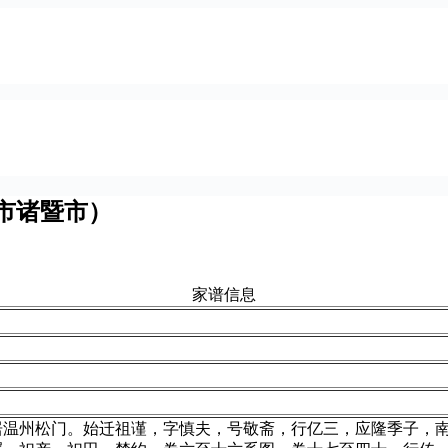
市诸暨市）
家谱信息
居温州松门。始迁祖谨，字慎夫，号敬斋，行亿三，应隆季子，