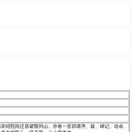
南宋绍熙间迁居诸暨同山。存卷一至四谱序、跋、碑记、诰命、