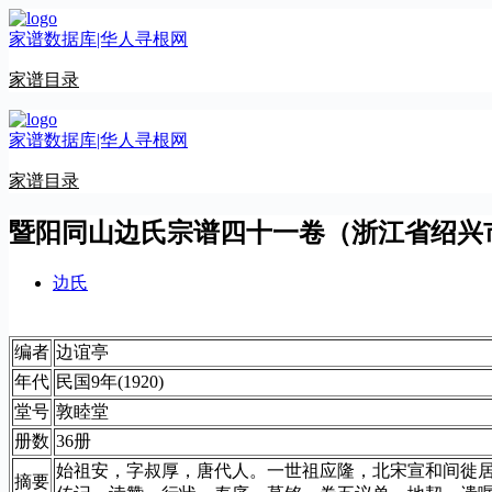
跳
家谱数据库|华人寻根网
至
内
家谱目录
容
家谱数据库|华人寻根网
家谱目录
暨阳同山边氏宗谱四十一卷（浙江省绍兴
边氏
编者
边谊亭
年代
民国9年(1920)
堂号
敦睦堂
册数
36册
始祖安，字叔厚，唐代人。一世祖应隆，北宋宣和间徙
摘要