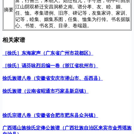
富，行善三，宋朝人。始迁祖元，字守愚，明中叶由浙
江山阴双桥迁安昌洞桥之南。谱分孝、友、睦、姻、
摘要
任、恤。孝集谱例、旧序、碑记等，友集家诗、家训、
记等，睦集、姻集系图，任集、恤集为行传。书名据版
心、书签、书名页、目录、卷端题。
相关家谱
［徐氏］东海家声（广东省广州市花都区）
［徐氏］诵芬咏烈后编一卷（浙江省杭州市）
徐氏族谱八卷（安徽省安庆市潜山市、岳西县）
徐氏族谱（云南省昭通市巧家县新店镇）
徐氏宗谱八卷（安徽省合肥市肥东县众兴镇）
广西瑶山族徐氏定俸公族谱（广西壮族自治区来宾市金秀瑶族