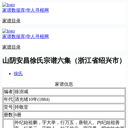
跳
家谱数据库|华人寻根网
至
内
家谱目录
容
家谱数据库|华人寻根网
家谱目录
山阴安昌徐氏宗谱六集（浙江省绍兴市）
徐氏
家谱信息
编者
徐澍咸
年代
清光绪10年(1884)
堂号
持敬堂
册数
6册
外纪始祖鹏，字大举，行万五，唐朝人。内纪始祖善