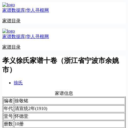
跳
家谱数据库|华人寻根网
至
内
家谱目录
容
家谱数据库|华人寻根网
家谱目录
孝义徐氏家谱十卷（浙江省宁波市余姚
市）
徐氏
家谱信息
编者
徐敬铭
年代
清宣统2年(1910)
堂号
怀德堂
册数
10册