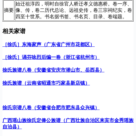
始迁祖淳四，明时自徐官人桥迁孝义德惠桥。卷一序、
摘要
像、传，卷二历代总论、远祖史传，卷三宗祠纪实，卷
四至十世系。书名据书签、书名页、目录、卷端题。
相关家谱
［徐氏］东海家声（广东省广州市花都区）
［徐氏］诵芬咏烈后编一卷（浙江省杭州市）
徐氏族谱八卷（安徽省安庆市潜山市、岳西县）
徐氏族谱（云南省昭通市巧家县新店镇）
徐氏宗谱八卷（安徽省合肥市肥东县众兴镇）
广西瑶山族徐氏定俸公族谱（广西壮族自治区来宾市金秀瑶族
自治县）