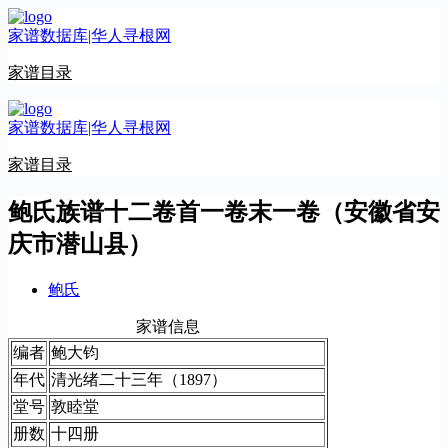
跳
家谱数据库|华人寻根网
至
内
家谱目录
容
家谱数据库|华人寻根网
家谱目录
鲍氏族谱十二卷首一卷末一卷（安徽省安
庆市潜山县）
鲍氏
家谱信息
编者
鲍大钧
年代
清光绪二十三年（1897）
堂号
敦睦堂
册数
十四册