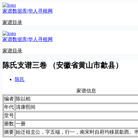
跳
家谱数据库|华人寻根网
至
内
家谱目录
容
家谱数据库|华人寻根网
家谱目录
陈氏支谱三卷 （安徽省黄山市歙县）
陈氏
家谱信息
编者
陈以柏
年代
清康熙间
堂号
册数
一册
摘要
始迁祖圭公，字五端，行一，南宋时自府均移居歙西。