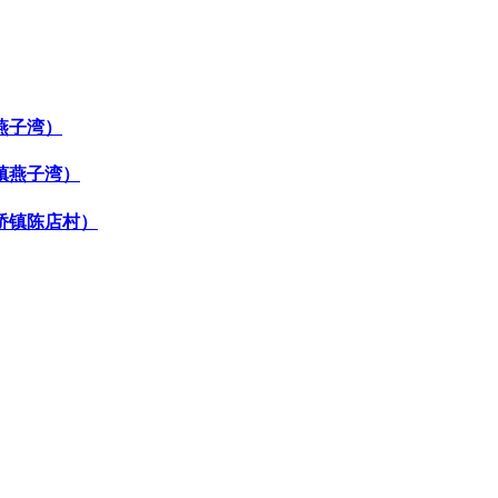
燕子湾）
镇燕子湾）
桥镇陈店村）