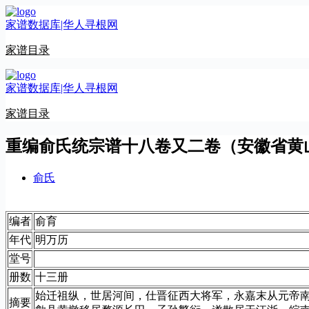
跳
家谱数据库|华人寻根网
至
内
家谱目录
容
家谱数据库|华人寻根网
家谱目录
重编俞氏统宗谱十八卷又二卷（安徽省黄
俞氏
编者
俞育
年代
明万历
堂号
册数
十三册
始迁祖纵，世居河间，仕晋征西大将军，永嘉末从元帝
摘要