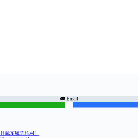
Email
县武东镇陈坑村）