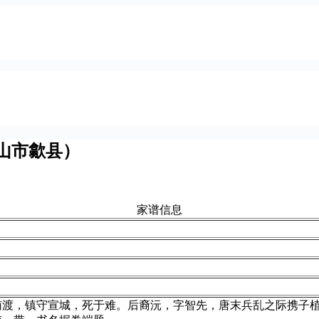
山市歙县）
家谱信息
南渡，镇守宣城，死于难。后裔沅，字智先，唐末兵乱之际携子