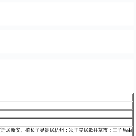
植迁居新安。植长子昱徙居杭州；次子晃居歙县草市；三子昌由