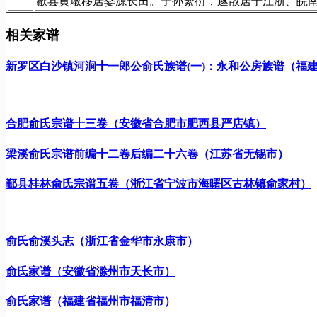
歙县黄墩移居婺源长田。子孙繁衍，遂散居于江浙、皖
相关家谱
新罗区白沙镇河涧十一郎公俞氏族谱(一)：永和公房族谱（福
合肥俞氏宗谱十三卷（安徽省合肥市肥西县严店镇）
梁溪俞氏宗谱前编十二卷后编二十六卷（江苏省无锡市）
鄞县桂林俞氏宗谱五卷（浙江省宁波市海曙区古林镇俞家村）
俞氏俞溪头志（浙江省金华市永康市）
俞氏家谱（安徽省滁州市天长市）
俞氏家谱（福建省福州市福清市）