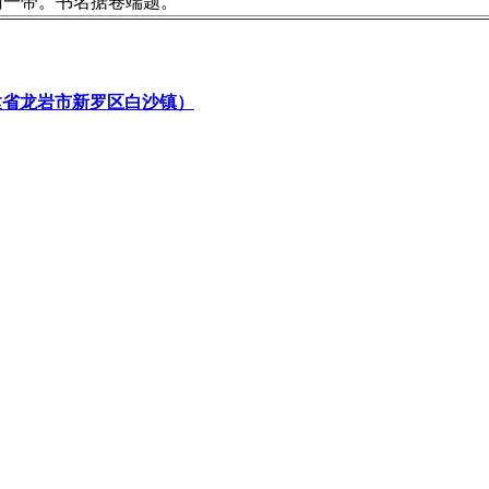
南一带。书名据卷端题。
建省龙岩市新罗区白沙镇）