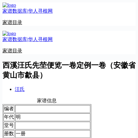
跳
家谱数据库|华人寻根网
至
内
家谱目录
容
家谱数据库|华人寻根网
家谱目录
西溪汪氏先茔便览一卷定例一卷（安徽省
黄山市歙县）
汪氏
家谱信息
编者
年代
明
堂号
册数
一册