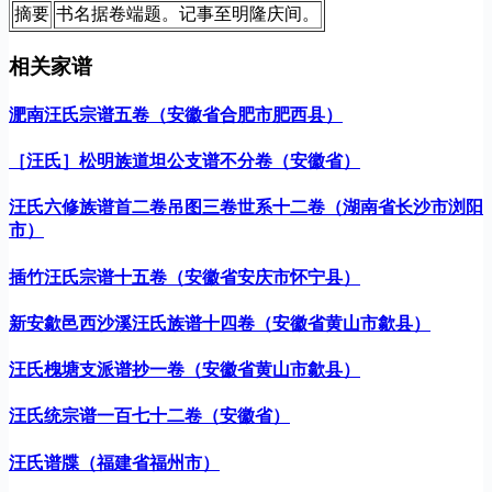
摘要
书名据卷端题。记事至明隆庆间。
相关家谱
淝南汪氏宗谱五卷（安徽省合肥市肥西县）
［汪氏］松明族道坦公支谱不分卷（安徽省）
汪氏六修族谱首二卷吊图三卷世系十二卷（湖南省长沙市浏阳
市）
插竹汪氏宗谱十五卷（安徽省安庆市怀宁县）
新安歙邑西沙溪汪氏族谱十四卷（安徽省黄山市歙县）
汪氏槐塘支派谱抄一卷（安徽省黄山市歙县）
汪氏统宗谱一百七十二卷（安徽省）
汪氏谱牒（福建省福州市）