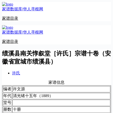
跳
家谱数据库|华人寻根网
至
内
家谱目录
容
家谱数据库|华人寻根网
家谱目录
绩溪县南关惇叙堂［许氏］宗谱十卷（安
徽省宣城市绩溪县）
许氏
家谱信息
编者
许文源
年代
清光绪十五年（1889）
堂号
册数
十册