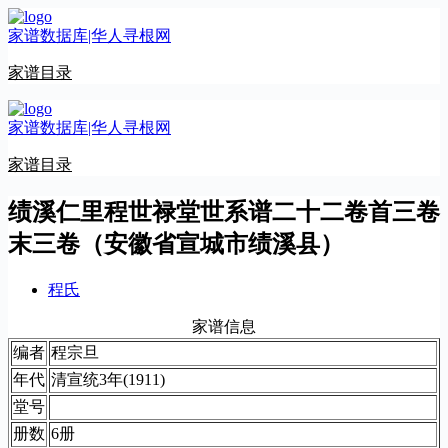
跳
家谱数据库|华人寻根网
至
内
家谱目录
容
家谱数据库|华人寻根网
家谱目录
绩溪仁里程世禄堂世系谱二十二卷首三卷
末三卷（安徽省宣城市绩溪县）
程氏
家谱信息
编者
程宗旦
年代
清宣统3年(1911)
堂号
册数
6册