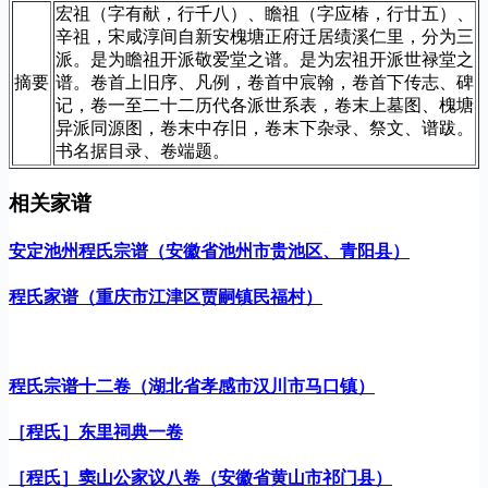
宏祖（字有献，行千八）、瞻祖（字应椿，行廿五）、
辛祖，宋咸淳间自新安槐塘正府迁居绩溪仁里，分为三
派。是为瞻祖开派敬爱堂之谱。是为宏祖开派世禄堂之
摘要
谱。卷首上旧序、凡例，卷首中宸翰，卷首下传志、碑
记，卷一至二十二历代各派世系表，卷末上墓图、槐塘
异派同源图，卷末中存旧，卷末下杂录、祭文、谱跋。
书名据目录、卷端题。
相关家谱
安定池州程氏宗谱（安徽省池州市贵池区、青阳县）
程氏家谱（重庆市江津区贾嗣镇民福村）
程氏宗谱十二卷（湖北省孝感市汉川市马口镇）
［程氏］东里祠典一卷
［程氏］窦山公家议八卷（安徽省黄山市祁门县）