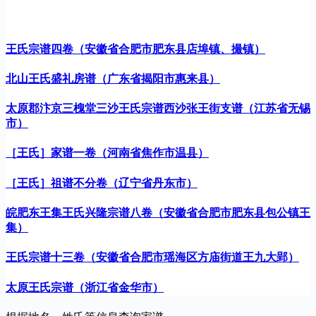
王氏宗谱四卷（安徽省合肥市肥东县店埠镇、撮镇）
北山王氏盛礼房谱（广东省揭阳市惠来县）
太原郡汴京三槐堂三沙王氏宗谱西沙张王街支谱（江苏省无锡
市）
［王氏］家谱一卷（河南省焦作市温县）
［王氏］祖谱不分卷（辽宁省丹东市）
皖肥东王集王氏兴隆宗谱八卷（安徽省合肥市肥东县包公镇王
集）
王氏宗谱十三卷（安徽省合肥市瑶海区方庙街道王九大郢）
太原王氏宗谱（浙江省金华市）