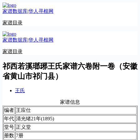
跳
家谱数据库|华人寻根网
至
内
家谱目录
容
家谱数据库|华人寻根网
家谱目录
祁西若溪瑯琊王氏家谱六卷附一卷（安徽
省黄山市祁门县）
王氏
家谱信息
编者
王应仕
年代
清光绪21年(1895)
堂号
正义堂
册数
7册