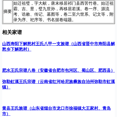
始迁祖璧，字大献，唐末移居祁门县西苦竹巷。始迁祖
霸、吉、昱，璧九世孙，再移居若溪。卷一序、源流
摘要
考、诰敕、传记、墓图等，卷二至六世系、记文等，附
录为序、祀序等。书名据卷端题。
相关家谱
山西寿阳下解愁村王氏八甲一支族谱（山西省晋中市寿阳县解
愁乡下解愁村）
肥水王氏宗谱八卷（安徽省合肥市包河区、蜀山区、肥西县）
弥勒虹溪王氏宗谱（云南省红河哈尼族彝族自治州弥勒市虹溪
镇）
黄县王氏族谱（山东省烟台市龙口市徐福镇大王家村、青岛
市）