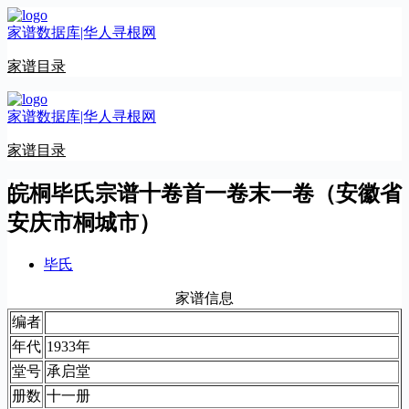
跳
家谱数据库|华人寻根网
至
内
家谱目录
容
家谱数据库|华人寻根网
家谱目录
皖桐毕氏宗谱十卷首一卷末一卷（安徽省
安庆市桐城市）
毕氏
家谱信息
编者
年代
1933年
堂号
承启堂
册数
十一册