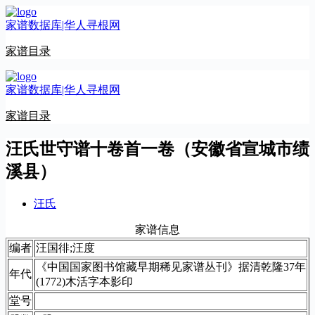
跳
家谱数据库|华人寻根网
至
内
家谱目录
容
家谱数据库|华人寻根网
家谱目录
汪氏世守谱十卷首一卷（安徽省宣城市绩
溪县）
汪氏
家谱信息
编者
汪国徘;汪度
《中国国家图书馆藏早期稀见家谱丛刊》据清乾隆37年
年代
(1772)木活字本影印
堂号