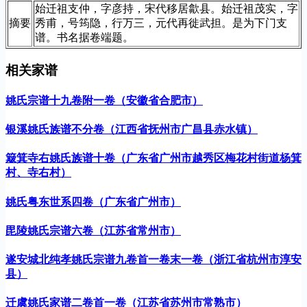
始迁祖支仲，字彦持，宋代移居歙县。始迁祖茂实，字
摘要
秀甫，号筠隐，行万三，元代再徙武担。是为下门支
谱。书名据卷端题。
相关家谱
姚氏宗谱十九卷附一卷（安徽省合肥市）
银溪姚氏族谱不分卷（江西省抚州市广昌县赤水镇）
簸箕寺右姚氏族谱十卷（广东省广州市越秀区梅花村街道杨箕
村、寺右村）
姚氏粤东世系四卷（广东省广州市）
毘陵姚氏宗谱六卷（江苏省常州市）
遂安城北纯孝姚氏宗谱九卷首一卷末一卷（浙江省杭州市淳安
县）
迁虞姚氏家谱二卷首一卷（江苏省苏州市常熟市）