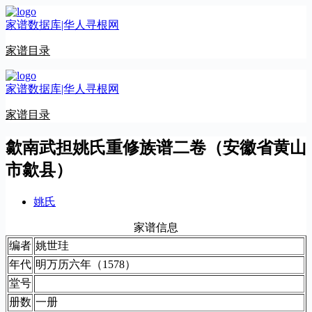
跳
家谱数据库|华人寻根网
至
内
家谱目录
容
家谱数据库|华人寻根网
家谱目录
歙南武担姚氏重修族谱二卷（安徽省黄山
市歙县）
姚氏
家谱信息
编者
姚世珪
年代
明万历六年（1578）
堂号
册数
一册