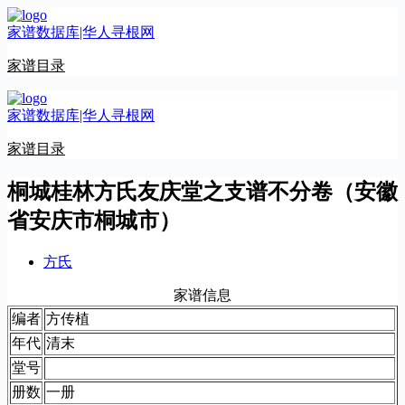
跳
家谱数据库|华人寻根网
至
内
家谱目录
容
家谱数据库|华人寻根网
家谱目录
桐城桂林方氏友庆堂之支谱不分卷（安徽
省安庆市桐城市）
方氏
家谱信息
编者
方传植
年代
清末
堂号
册数
一册