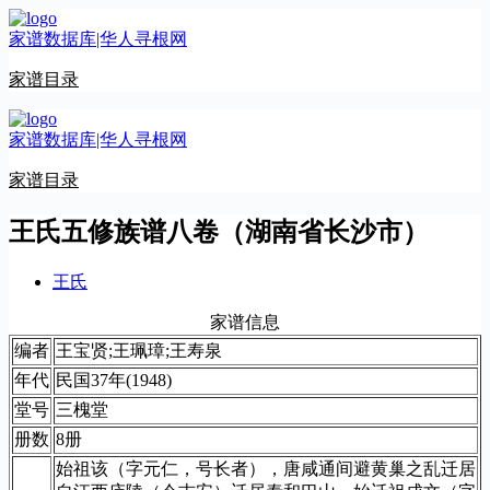
跳
家谱数据库|华人寻根网
至
内
家谱目录
容
家谱数据库|华人寻根网
家谱目录
王氏五修族谱八卷（湖南省长沙市）
王氏
家谱信息
编者
王宝贤;王珮璋;王寿泉
年代
民国37年(1948)
堂号
三槐堂
册数
8册
始祖该（字元仁，号长者），唐咸通间避黄巢之乱迁居