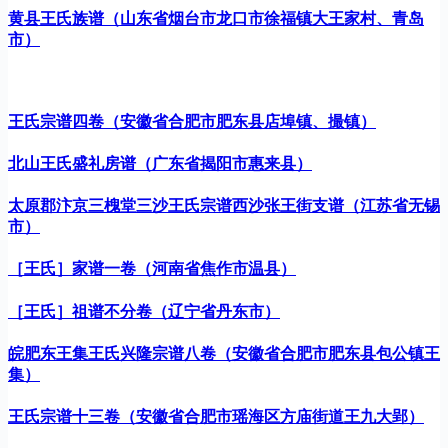
黄县王氏族谱（山东省烟台市龙口市徐福镇大王家村、青岛
市）
王氏宗谱四卷（安徽省合肥市肥东县店埠镇、撮镇）
北山王氏盛礼房谱（广东省揭阳市惠来县）
太原郡汴京三槐堂三沙王氏宗谱西沙张王街支谱（江苏省无锡
市）
［王氏］家谱一卷（河南省焦作市温县）
［王氏］祖谱不分卷（辽宁省丹东市）
皖肥东王集王氏兴隆宗谱八卷（安徽省合肥市肥东县包公镇王
集）
王氏宗谱十三卷（安徽省合肥市瑶海区方庙街道王九大郢）