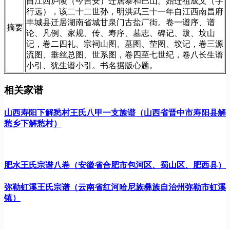
自江西庐陵（今吉安）迁居泰和巴山。始迁祖成文（字
行远），该二十二世孙，明洪武三十一年自江西南昌府
丰城县迁居湖南省城甘泉门古盐厂街。卷一谱序、谱
摘要
论、凡例、家规、传、寿序、墓志、碑记、跋、坟山
记，卷二四礼、宗祠山图、墓图、茔图、坟记，卷三源
流图、垂丝总图、世系图，卷四至七世纪，卷八长生谱
小引、犹生谱小引。书名据版心题。
相关家谱
山西寿阳下解愁村王氏八甲一支族谱（山西省晋中市寿阳县解
愁乡下解愁村）
肥水王氏宗谱八卷（安徽省合肥市包河区、蜀山区、肥西县）
弥勒虹溪王氏宗谱（云南省红河哈尼族彝族自治州弥勒市虹溪
镇）