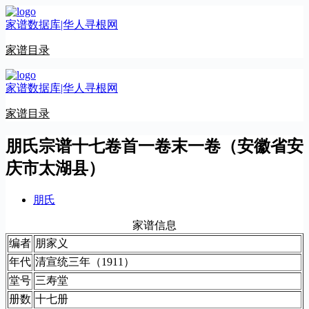
跳
家谱数据库|华人寻根网
至
内
家谱目录
容
家谱数据库|华人寻根网
家谱目录
朋氏宗谱十七卷首一卷末一卷（安徽省安
庆市太湖县）
朋氏
家谱信息
编者
朋家义
年代
清宣统三年（1911）
堂号
三寿堂
册数
十七册