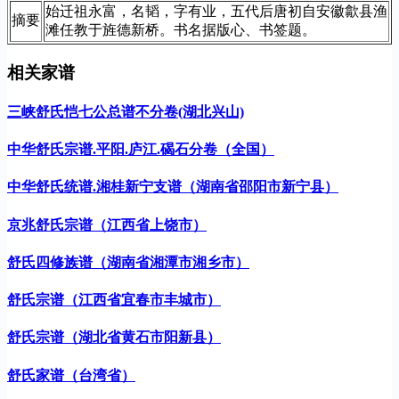
始迁祖永富，名韬，字有业，五代后唐初自安徽歙县渔
摘要
滩任教于旌德新桥。书名据版心、书签题。
相关家谱
三峡舒氏恺七公总谱不分卷(湖北兴山)
中华舒氏宗谱.平阳.庐江.碣石分卷（全国）
中华舒氏统谱.湘桂新宁支谱（湖南省邵阳市新宁县）
京兆舒氏宗谱（江西省上饶市）
舒氏四修族谱（湖南省湘潭市湘乡市）
舒氏宗谱（江西省宜春市丰城市）
舒氏宗谱（湖北省黄石市阳新县）
舒氏家谱（台湾省）