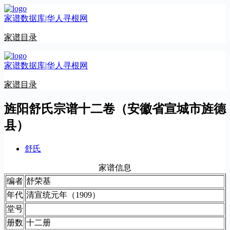
跳
家谱数据库|华人寻根网
至
内
家谱目录
容
家谱数据库|华人寻根网
家谱目录
旌阳舒氏宗谱十二卷（安徽省宣城市旌德
县）
舒氏
家谱信息
编者
舒荣基
年代
清宣统元年（1909）
堂号
册数
十二册