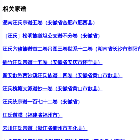
相关家谱
淝南汪氏宗谱五卷（安徽省合肥市肥西县）
［汪氏］松明族道坦公支谱不分卷（安徽省）
汪氏六修族谱首二卷吊图三卷世系十二卷（湖南省长沙市浏阳
插竹汪氏宗谱十五卷（安徽省安庆市怀宁县）
新安歙邑西沙溪汪氏族谱十四卷（安徽省黄山市歙县）
汪氏槐塘支派谱抄一卷（安徽省黄山市歙县）
汪氏统宗谱一百七十二卷（安徽省）
汪氏谱牒（福建省福州市）
云川汪氏宗谱（浙江省衢州市开化县）