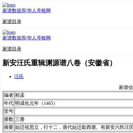
跳
家谱数据库|华人寻根网
至
内
家谱目录
容
家谱数据库|华人寻根网
家谱目录
新安汪氏重辑渊源谱八卷（安徽省）
汪氏
家谱信
编者
程孟
年代
明成化元年（1465）
堂号
册数
三册
摘要
始迁祖思立，行十二，唐代始迁歙西塘。有新安六邑汪