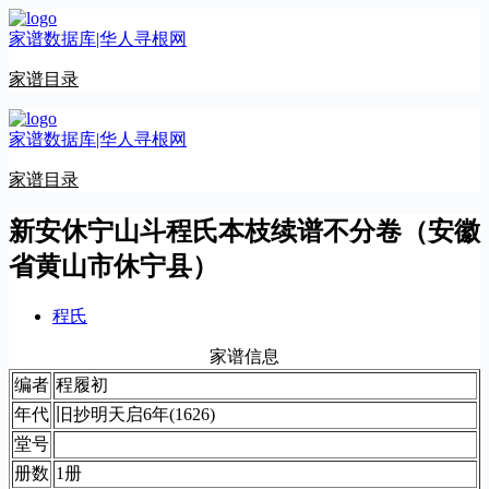
跳
家谱数据库|华人寻根网
至
内
家谱目录
容
家谱数据库|华人寻根网
家谱目录
新安休宁山斗程氏本枝续谱不分卷（安徽
省黄山市休宁县）
程氏
家谱信息
编者
程履初
年代
旧抄明天启6年(1626)
堂号
册数
1册