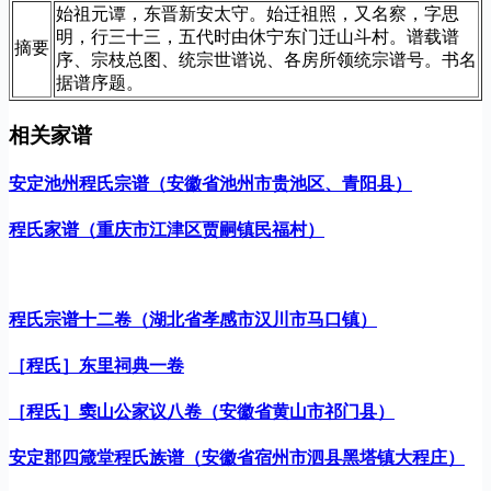
始祖元谭，东晋新安太守。始迁祖照，又名察，字思
明，行三十三，五代时由休宁东门迁山斗村。谱载谱
摘要
序、宗枝总图、统宗世谱说、各房所领统宗谱号。书名
据谱序题。
相关家谱
安定池州程氏宗谱（安徽省池州市贵池区、青阳县）
程氏家谱（重庆市江津区贾嗣镇民福村）
程氏宗谱十二卷（湖北省孝感市汉川市马口镇）
［程氏］东里祠典一卷
［程氏］窦山公家议八卷（安徽省黄山市祁门县）
安定郡四箴堂程氏族谱（安徽省宿州市泗县黑塔镇大程庄）