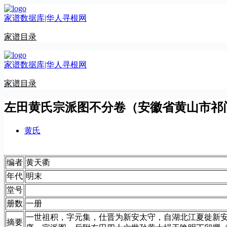
跳
家谱数据库|华人寻根网
至
内
家谱目录
容
家谱数据库|华人寻根网
家谱目录
左田黄氏宗派图不分卷（安徽省黄山市祁
黄氏
编者
黄天衢
年代
明末
堂号
册数
一册
一世祖积，字元集，仕晋为新安太守，自湖北江夏徙新
摘要