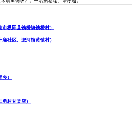
《宋谱重镌跋》。书名据卷端、谱序题。
陵市枞阳县钱桥镇钱桥村）
十庙社区、淝河镇黄镇村）
意乡）
仁勇村甘棠店）