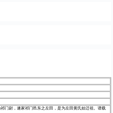
为祁门尉，遂家祁门邑东之左田，是为左田黄氏始迁祖。谱载