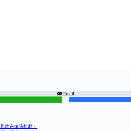
Email
县武东镇陈坑村）