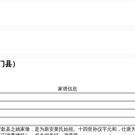
门县）
家谱信息
安歙县之姚家墩，是为新安黄氏始祖。十四世孙仪字元和，仕唐