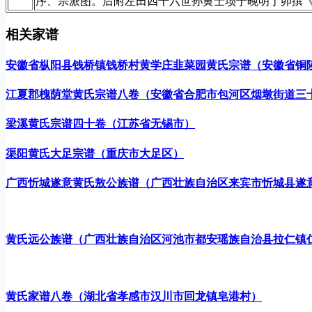
序、宗派图。后附左田四十六世孙黄士埙于晚明丁卯撰
相关家谱
安徽省枞阳县钱桥镇钱桥村黄学庄韭菜园黄氏宗谱（安徽省铜
江夏郡槐荫堂黄氏宗谱八卷（安徽省合肥市包河区烟墩街道三
梁溪黄氏宗谱四十卷（江苏省无锡市）
渠阳黄氏大足宗谱（重庆市大足区）
广西忻城遂意黄氏敖公族谱（广西壮族自治区来宾市忻城县遂
黄氏远公族谱（广西壮族自治区河池市都安瑶族自治县拉仁镇
黄氏家谱八卷（湖北省孝感市汉川市回龙镇皂港村）