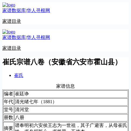
跳
家谱数据库|华人寻根网
至
内
家谱目录
容
家谱数据库|华人寻根网
家谱目录
崔氏宗谱八卷（安徽省六安市霍山县）
崔氏
家谱信息
编者
崔廷诤
年代
清光绪七年（1881）
堂号
清河堂
册数
八册
谱奉明初六安侯王志为一世祖，其子广避害，从母崔氏
摘要