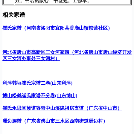
姓。书名据版心、书签题。五修本。
相关家谱
崔氏家谱（河南省洛阳市宜阳县香鹿山镇锁营社区）
河北省唐山市高新区三女河家谱（河北省唐山市唐山经济开发
区三女河办事处三女河村）
利津韩垣崔氏宗谱二卷(山东利津)
博山松鹤崔氏家谱不分卷(山东博山)
崔氏永思堂族谱容奇中山溪隐祖房支谱（广东省中山市）
洲边族谱（广东省佛山市三水区西南街道洲边村）