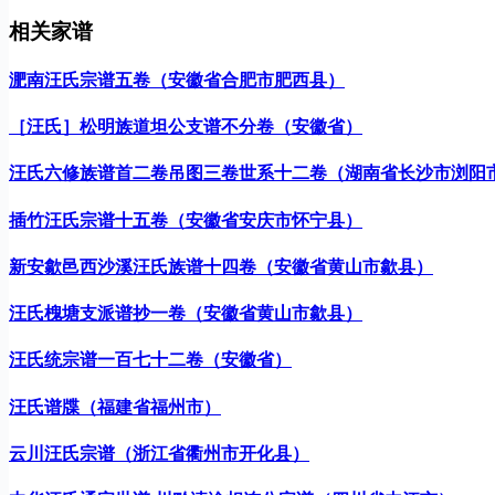
相关家谱
淝南汪氏宗谱五卷（安徽省合肥市肥西县）
［汪氏］松明族道坦公支谱不分卷（安徽省）
汪氏六修族谱首二卷吊图三卷世系十二卷（湖南省长沙市浏阳
插竹汪氏宗谱十五卷（安徽省安庆市怀宁县）
新安歙邑西沙溪汪氏族谱十四卷（安徽省黄山市歙县）
汪氏槐塘支派谱抄一卷（安徽省黄山市歙县）
汪氏统宗谱一百七十二卷（安徽省）
汪氏谱牒（福建省福州市）
云川汪氏宗谱（浙江省衢州市开化县）