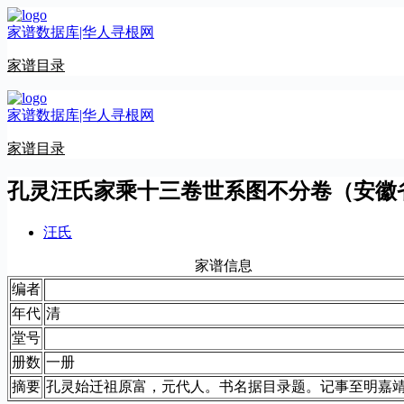
跳
家谱数据库|华人寻根网
至
内
家谱目录
容
家谱数据库|华人寻根网
家谱目录
孔灵汪氏家乘十三卷世系图不分卷（安徽
汪氏
家谱信息
编者
年代
清
堂号
册数
一册
摘要
孔灵始迁祖原富，元代人。书名据目录题。记事至明嘉