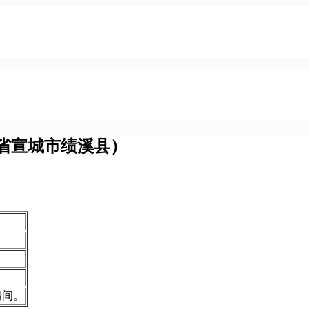
省宣城市绩溪县）
靖间。