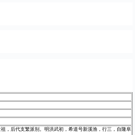
世祖，后代支繁派别。明洪武初，希道号新溪渔，行三，自隆阜