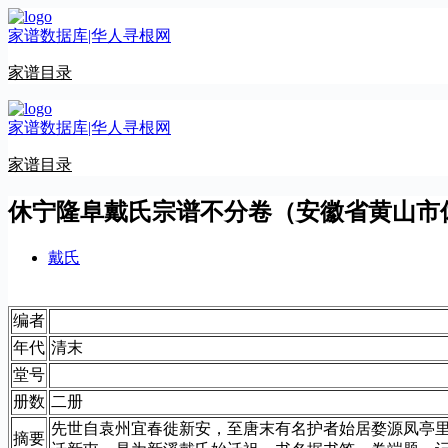
跳
家谱数据库|华人寻根网
至
内
家谱目录
容
家谱数据库|华人寻根网
家谱目录
休宁隆阜戴氏宗谱不分卷（安徽省黄山市
戴氏
编者
年代
清末
堂号
册数
二册
先世自袁州宜春徙新安，至唐末有名护者始居婺源凤亭
摘要