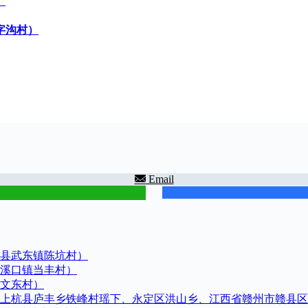
）
字沟村）
Email
县武东镇陈坑村）
溪口镇当丰村）
文东村）
上杭县庐丰乡铁峰村瑶下、永定区洪山乡、江西省赣州市赣县区