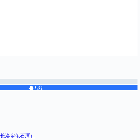
QQ
长洛乡龟石潭）