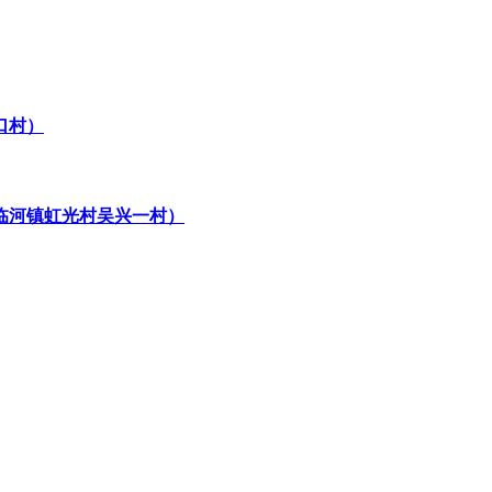
口村）
临河镇虹光村吴兴一村）