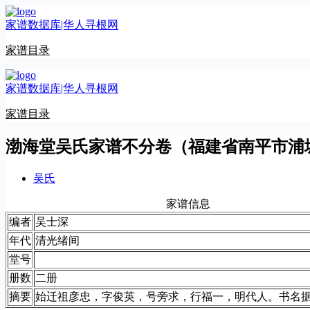
跳
家谱数据库|华人寻根网
至
内
家谱目录
容
家谱数据库|华人寻根网
家谱目录
渤海堂吴氏家谱不分卷（福建省南平市浦
吴氏
家谱信息
编者
吴士深
年代
清光绪间
堂号
册数
二册
摘要
始迁祖彦忠，字俊英，号旁求，行福一，明代人。书名