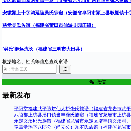
吴氏族谱四卷附祖谱一卷（安徽省合肥市肥东县临河镇六家畈
安徽颍上十字沟延陵吴氏宗谱（安徽省阜阳市颍上县耿棚镇十
慈孝吴氏族谱（福建省莆田市仙游县园庄镇）
[吴氏]源远流长（福建省三明市大田县）
根据地名、姓氏等信息查询家谱
微信
最新发布
平阳堂福建武平陈坑仙人桥饶氏族谱（福建省龙岩市武平
武陵郡上杭县溪口镇当丰龚氏族谱（福建省龙岩市上杭县
永定文溪邱氏族谱（福建省龙岩市永定区培丰镇文溪村、
豫章堂瑶下八郎公（尚立公）系罗氏族谱（福建省龙岩市