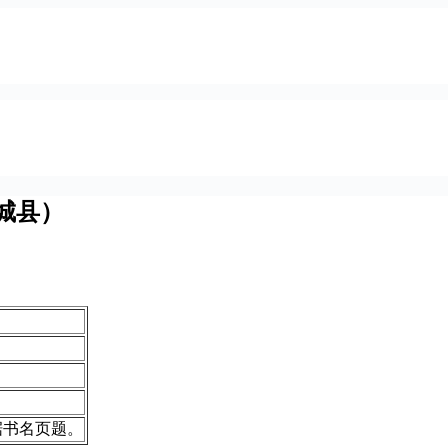
城县）
据书名页题。