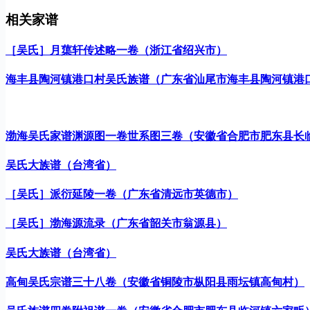
相关家谱
［吴氏］月蕖轩传述略一卷（浙江省绍兴市）
海丰县陶河镇港口村吴氏族谱（广东省汕尾市海丰县陶河镇港
渤海吴氏家谱渊源图一卷世系图三卷（安徽省合肥市肥东县长
吴氏大族谱（台湾省）
［吴氏］派衍延陵一卷（广东省清远市英德市）
［吴氏］渤海源流录（广东省韶关市翁源县）
吴氏大族谱（台湾省）
高甸吴氏宗谱三十八卷（安徽省铜陵市枞阳县雨坛镇高甸村）