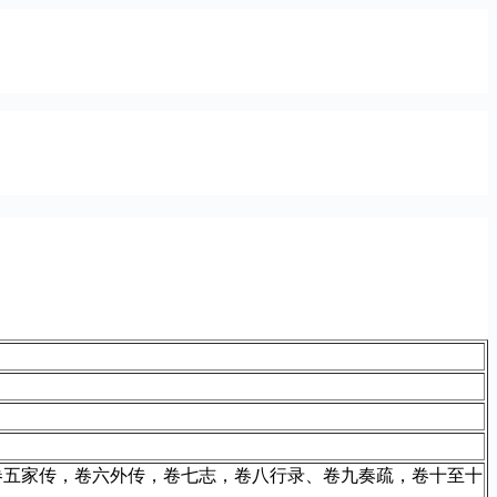
卷五家传，卷六外传，卷七志，卷八行录、卷九奏疏，卷十至十