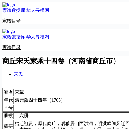
跳
家谱数据库|华人寻根网
至
内
家谱目录
容
家谱数据库|华人寻根网
家谱目录
商丘宋氏家乘十四卷（河南省商丘市）
宋氏
编者
宋荦
年代
清康熙四十四年（1705）
堂号
册数
十六册
始迁祖贵，原籍商丘，后移居山西洪洞，明洪武间又迁
摘要