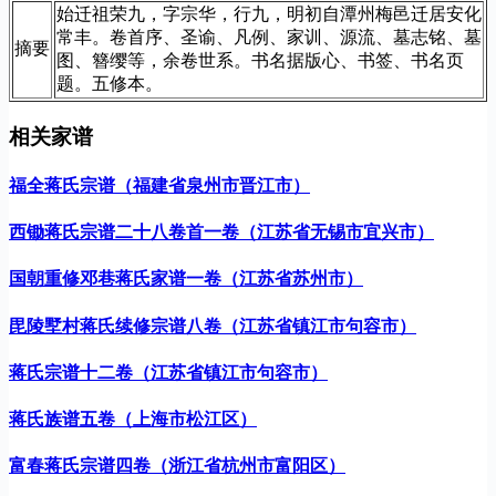
始迁祖荣九，字宗华，行九，明初自潭州梅邑迁居安化
常丰。卷首序、圣谕、凡例、家训、源流、墓志铭、墓
摘要
图、簪缨等，余卷世系。书名据版心、书签、书名页
题。五修本。
相关家谱
福全蒋氏宗谱（福建省泉州市晋江市）
西锄蒋氏宗谱二十八卷首一卷（江苏省无锡市宜兴市）
国朝重修邓巷蒋氏家谱一卷（江苏省苏州市）
毘陵墅村蒋氏续修宗谱八卷（江苏省镇江市句容市）
蒋氏宗谱十二卷（江苏省镇江市句容市）
蒋氏族谱五卷（上海市松江区）
富春蒋氏宗谱四卷（浙江省杭州市富阳区）