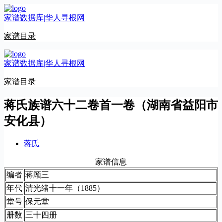
跳
家谱数据库|华人寻根网
至
内
家谱目录
容
家谱数据库|华人寻根网
家谱目录
蒋氏族谱六十二卷首一卷（湖南省益阳市
安化县）
蒋氏
家谱信息
编者
蒋顾三
年代
清光绪十一年（1885）
堂号
保元堂
册数
三十四册