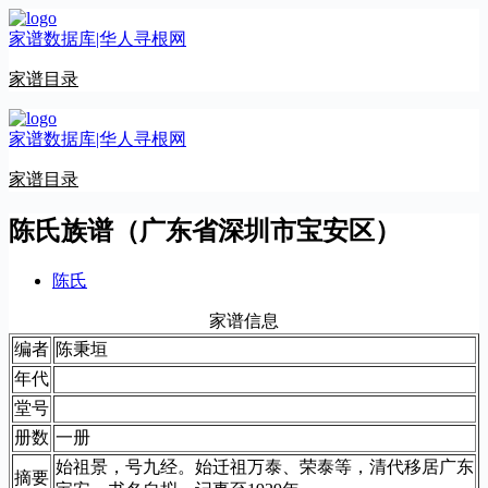
跳
家谱数据库|华人寻根网
至
内
家谱目录
容
家谱数据库|华人寻根网
家谱目录
陈氏族谱（广东省深圳市宝安区）
陈氏
家谱信息
编者
陈秉垣
年代
堂号
册数
一册
始祖景，号九经。始迁祖万泰、荣泰等，清代移居广东
摘要