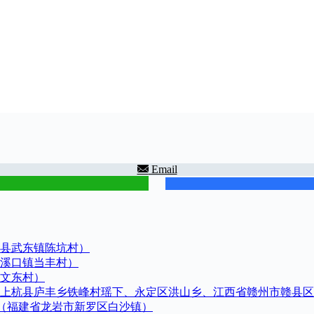
Email
县武东镇陈坑村）
溪口镇当丰村）
文东村）
上杭县庐丰乡铁峰村瑶下、永定区洪山乡、江西省赣州市赣县区
谱（福建省龙岩市新罗区白沙镇）