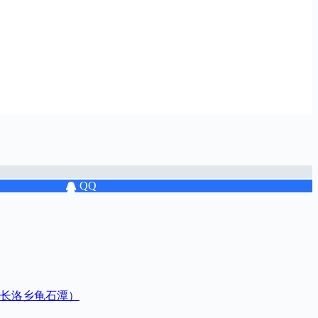
QQ
长洛乡龟石潭）