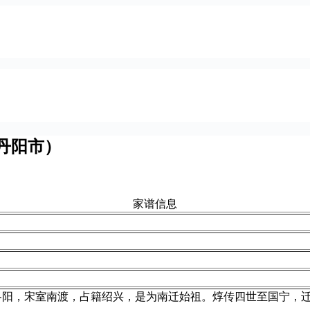
丹阳市）
家谱信息
洛阳，宋室南渡，占籍绍兴，是为南迁始祖。焞传四世至国宁，