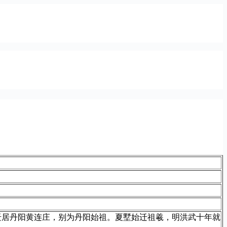
迁居丹阳黄连庄，别为丹阳始祖。夏墅始迁祖羲，明洪武十年就