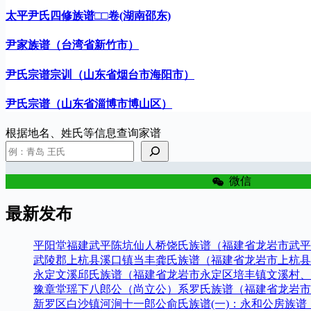
太平尹氏四修族谱□□卷(湖南邵东)
尹家族谱（台湾省新竹市）
尹氏宗谱宗训（山东省烟台市海阳市）
尹氏宗谱（山东省淄博市博山区）
根据地名、姓氏等信息查询家谱
微信
最新发布
平阳堂福建武平陈坑仙人桥饶氏族谱（福建省龙岩市武平
武陵郡上杭县溪口镇当丰龚氏族谱（福建省龙岩市上杭县
永定文溪邱氏族谱（福建省龙岩市永定区培丰镇文溪村、
豫章堂瑶下八郎公（尚立公）系罗氏族谱（福建省龙岩市
新罗区白沙镇河涧十一郎公俞氏族谱(一)：永和公房族