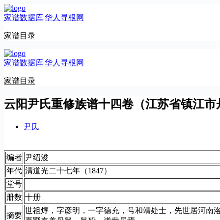
跳
家谱数据库|华人寻根网
至
内
家谱目录
容
家谱数据库|华人寻根网
家谱目录
云阳尹氏重修族谱十四卷（江苏省镇江市
尹氏
编者
尹绍浚
年代
清道光二十七年（1847）
堂号
册数
十册
世祖焞，字彦明，一字德充，号和靖处士，先世居河南
摘要