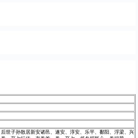
。后世子孙散居新安诸邑、遂安、淳安、乐平、鄱阳、浮梁、兴