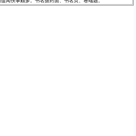
初遗闻佚事颇多。书名据封面、书名页、卷端题。