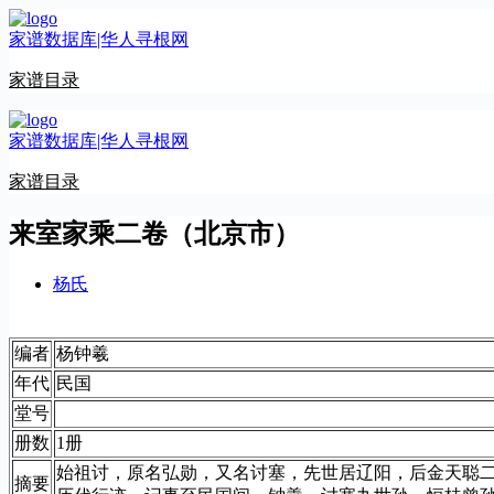
跳
家谱数据库|华人寻根网
至
内
家谱目录
容
家谱数据库|华人寻根网
家谱目录
来室家乘二卷（北京市）
杨氏
编者
杨钟羲
年代
民国
堂号
册数
1册
始祖讨，原名弘勋，又名讨塞，先世居辽阳，后金天聪二
摘要