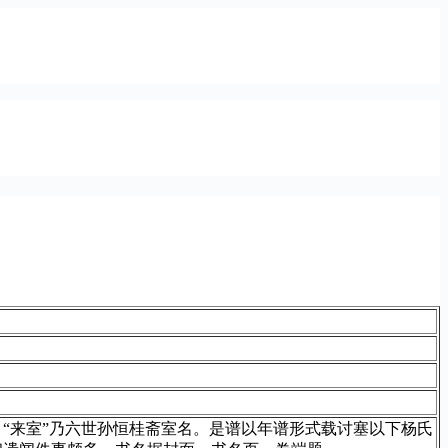
“来室”乃六世孙恒桂斋室名。是谱以年谱形式载讨塞以下杨氏