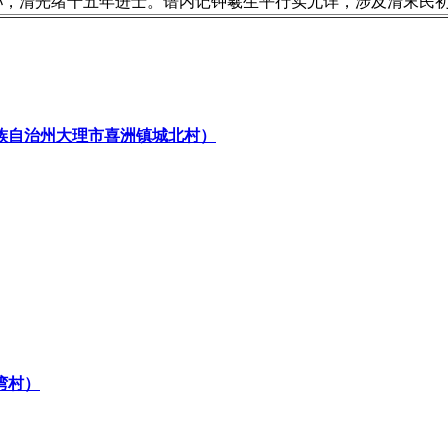
孙，清光绪十五年进士。谱内记钟羲生平行实尤详，涉及清末民
族自治州大理市喜洲镇城北村）
湾村）