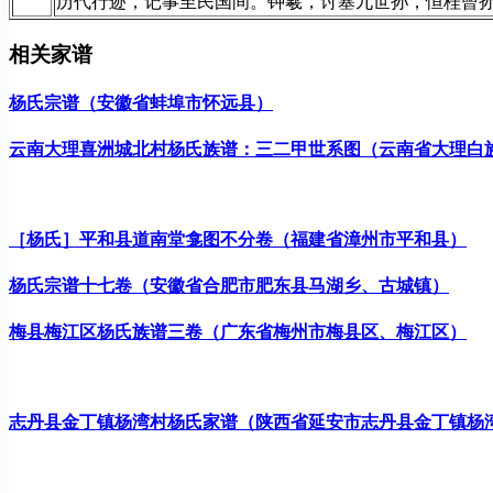
历代行迹，记事至民国间。钟羲，讨塞九世孙，恒桂曾
相关家谱
杨氏宗谱（安徽省蚌埠市怀远县）
云南大理喜洲城北村杨氏族谱：三二甲世系图（云南省大理白
［杨氏］平和县道南堂龛图不分卷（福建省漳州市平和县）
杨氏宗谱十七卷（安徽省合肥市肥东县马湖乡、古城镇）
梅县梅江区杨氏族谱三卷（广东省梅州市梅县区、梅江区）
志丹县金丁镇杨湾村杨氏家谱（陕西省延安市志丹县金丁镇杨